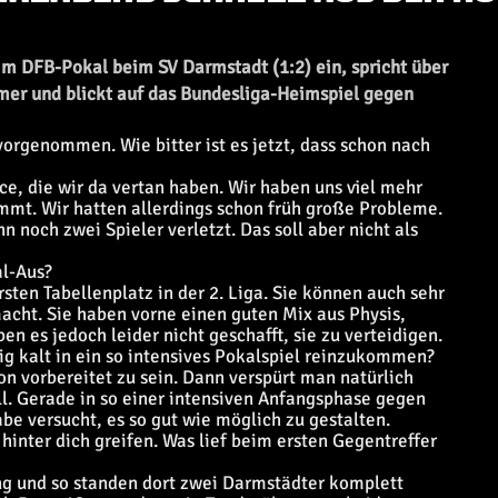
 im DFB-Pokal beim SV Darmstadt (1:2) ein, spricht über
mer und blickt auf das Bundesliga-Heimspiel gegen
 vorgenommen. Wie bitter ist es jetzt, dass schon nach
nce, die wir da vertan haben. Wir haben uns viel mehr
t. Wir hatten allerdings schon früh große Probleme.
och zwei Spieler verletzt. Das soll aber nicht als
al-Aus?
sten Tabellenplatz in der 2. Liga. Sie können auch sehr
acht. Sie haben vorne einen guten Mix aus Physis,
n es jedoch leider nicht geschafft, sie zu verteidigen.
lig kalt in ein so intensives Pokalspiel reinzukommen?
on vorbereitet zu sein. Dann verspürt man natürlich
l. Gerade in so einer intensiven Anfangsphase gegen
e versucht, es so gut wie möglich zu gestalten.
hinter dich greifen. Was lief beim ersten Gegentreffer
g und so standen dort zwei Darmstädter komplett