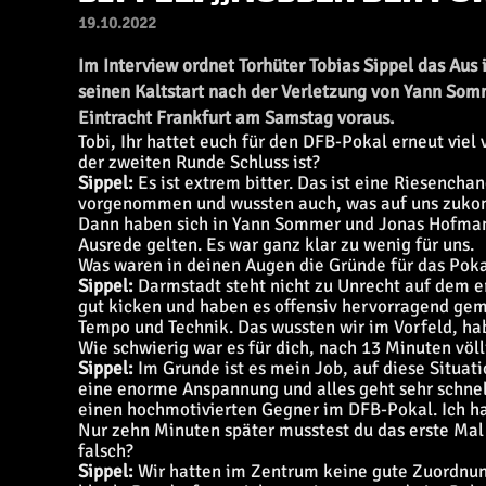
19.10.2022
Im Interview ordnet Torhüter Tobias Sippel das Aus
seinen Kaltstart nach der Verletzung von Yann Som
Eintracht Frankfurt am Samstag voraus.
Tobi, Ihr hattet euch für den DFB-Pokal erneut viel
der zweiten Runde Schluss ist?
Sippel:
Es ist extrem bitter. Das ist eine Riesencha
vorgenommen und wussten auch, was auf uns zukomm
Dann haben sich in Yann Sommer und Jonas Hofmann n
Ausrede gelten. Es war ganz klar zu wenig für uns.
Was waren in deinen Augen die Gründe für das Pok
Sippel:
Darmstadt steht nicht zu Unrecht auf dem er
gut kicken und haben es offensiv hervorragend gem
Tempo und Technik. Das wussten wir im Vorfeld, habe
Wie schwierig war es für dich, nach 13 Minuten völ
Sippel:
Im Grunde ist es mein Job, auf diese Situati
eine enorme Anspannung und alles geht sehr schnel
einen hochmotivierten Gegner im DFB-Pokal. Ich hab
Nur zehn Minuten später musstest du das erste Mal 
falsch?
Sippel:
Wir hatten im Zentrum keine gute Zuordnun