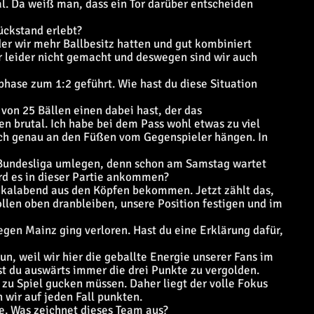
al. Da weiß man, dass ein Tor darüber entscheiden
ückstand erlebt?
er wir mehr Ballbesitz hatten und gut kombiniert
r leider nicht gemacht und deswegen sind wir auch
phase zum 1:2 geführt. Wie hast du diese Situation
von 25 Bällen einen dabei hast, der das
nen brutal. Ich habe bei dem Pass wohl etwas zu viel
ch genau an den Füßen vom Gegenspieler hängen. In
ie Bundesliga umlegen, denn schon am Samstag wartet
rd es in dieser Partie ankommen?
okalabend aus den Köpfen bekommen. Jetzt zählt das,
wollen oben dranbleiben, unsere Position festigen und im
gegen Mainz ging verloren. Hast du eine Erklärung dafür,
 tun, weil wir hier die geballte Energie unserer Fans im
t du auswärts immer die drei Punkte zu vergolden.
el zu Spiel gucken müssen. Daher liegt der volle Fokus
wir auf jeden Fall punkten.
lle. Was zeichnet dieses Team aus?