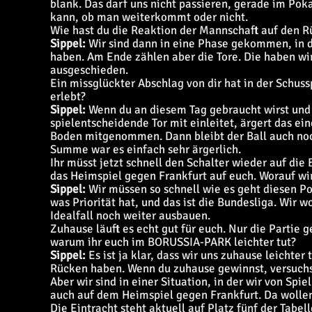
blank. Das darf uns nicht passieren, gerade im Pok
kann, ob man weiterkommt oder nicht.
Wie hast du die Reaktion der Mannschaft auf den R
Sippel:
Wir sind dann in eine Phase gekommen, in d
haben. Am Ende zählen aber die Tore. Die haben wi
ausgeschieden.
Ein missglückter Abschlag von dir hat in der Schuss
erlebt?
Sippel:
Wenn du an diesem Tag gebraucht wirst und 
spielentscheidende Tor mit einleitet, ärgert das ei
Boden mitgenommen. Dann bleibt der Ball auch no
Summe war es einfach sehr ärgerlich.
Ihr müsst jetzt schnell den Schalter wieder auf d
das Heimspiel gegen Frankfurt auf euch. Worauf wi
Sippel:
Wir müssen so schnell wie es geht diesen P
was Priorität hat, und das ist die Bundesliga. Wir 
Idealfall noch weiter ausbauen.
Zuhause läuft es echt gut für euch. Nur die Partie 
warum ihr euch im BORUSSIA-PARK leichter tut?
Sippel:
Es ist ja klar, dass wir uns zuhause leichter
Rücken haben. Wenn du zuhause gewinnst, versuchs
Aber wir sind in einer Situation, in der wir von Spi
auch auf dem Heimspiel gegen Frankfurt. Da wollen 
Die Eintracht steht aktuell auf Platz fünf der Tabe