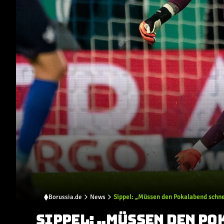
Borussia.de
News
Sippel: „Müssen den Pokalabend schn
SIPPEL: „MÜSSEN DEN P