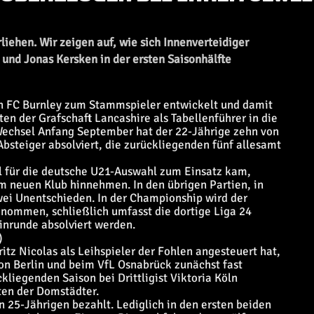
rliehen. Wir zeigen auf, wie sich Innenverteidiger
und Jonas Kersken in der ersten Saisonhälfte
en FC Burnley zum Stammspieler entwickelt und damit
en der Grafschaft Lancashire als Tabellenführer in die
echsel Anfang September hat der 22-Jährige zehn von
bsteiger absolviert, die zurückliegenden fünf allesamt
al für die deutsche U21-Auswahl zum Einsatz kam,
m neuen Klub hinnehmen. In den übrigen Partien, in
wei Unentschieden. In der Championship wird der
nommen, schließlich umfasst die dortige Liga 24
inrunde absolviert werden.
)
ritz Nicolas als Leihspieler der Fohlen angesteuert hat,
ion Berlin und beim VfL Osnabrück zunächst fast
kliegenden Saison bei Drittligist Viktoria Köln
en der Domstädter.
en 25-Jährigen bezahlt. Lediglich in den ersten beiden