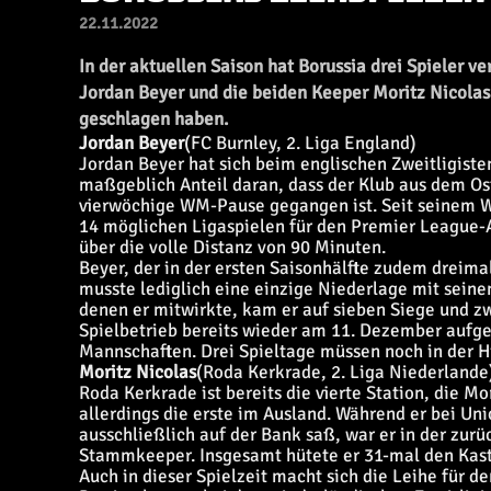
22.11.2022
In der aktuellen Saison hat Borussia drei Spieler ve
Jordan Beyer und die beiden Keeper Moritz Nicolas 
geschlagen haben.
Jordan Beyer
(FC Burnley, 2. Liga England)
Jordan Beyer hat sich beim englischen Zweitligist
maßgeblich Anteil daran, dass der Klub aus dem Ost
vierwöchige WM-Pause gegangen ist. Seit seinem W
14 möglichen Ligaspielen für den Premier League-A
über die volle Distanz von 90 Minuten.
Beyer, der in der ersten Saisonhälfte zudem dreim
musste lediglich eine einzige Niederlage mit seine
denen er mitwirkte, kam er auf sieben Siege und z
Spielbetrieb bereits wieder am 11. Dezember aufge
Mannschaften. Drei Spieltage müssen noch in der H
Moritz Nicolas
(Roda Kerkrade, 2. Liga Niederlande
Roda Kerkrade ist bereits die vierte Station, die Mo
allerdings die erste im Ausland. Während er bei Un
ausschließlich auf der Bank saß, war er in der zurüc
Stammkeeper. Insgesamt hütete er 31-mal den Kast
Auch in dieser Spielzeit macht sich die Leihe für d