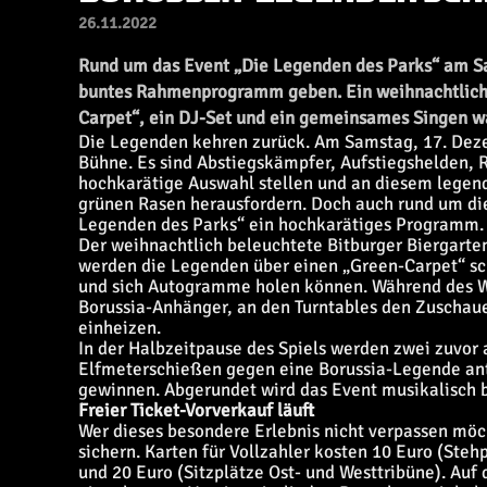
26.11.2022
Rund um das Event „Die Legenden des Parks“ am S
buntes Rahmenprogramm geben. Ein weihnachtlich b
Carpet“, ein DJ-Set und ein gemeinsames Singen wa
Die Legenden kehren zurück. Am Samstag, 17. Dez
Bühne. Es sind Abstiegskämpfer, Aufstiegshelden, 
hochkarätige Auswahl stellen und an diesem legen
grünen Rasen herausfordern. Doch auch rund um die
Legenden des Parks“ ein hochkarätiges Programm.
Der weihnachtlich beleuchtete Bitburger Biergart
werden die Legenden über einen „Green-Carpet“ sch
und sich Autogramme holen können. Während des 
Borussia-Anhänger, an den Turntables den Zuschau
einheizen.
In der Halbzeitpause des Spiels werden zwei zuvor
Elfmeterschießen gegen eine Borussia-Legende antre
gewinnen. Abgerundet wird das Event musikalisch
Freier Ticket-Vorverkauf läuft
Wer dieses besondere Erlebnis nicht verpassen möcht
sichern. Karten für Vollzahler kosten 10 Euro (Steh
und 20 Euro (Sitzplätze Ost- und Westtribüne). Auf 