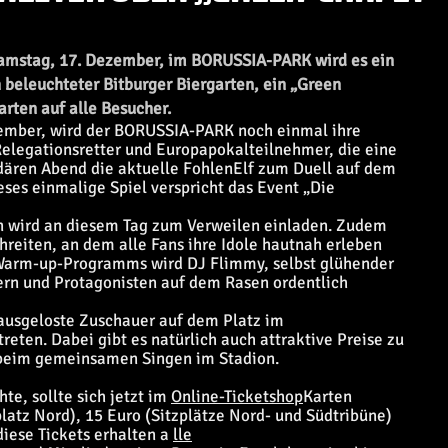
amstag, 17. Dezember, im BORUSSIA-PARK wird es ein
eleuchteter Bitburger Biergarten, ein „Green
rten auf alle Besucher.
ember, wird der BORUSSIA-PARK noch einmal ihre
Relegationsretter und Europapokalteilnehmer, die eine
dären Abend die aktuelle FohlenElf zum Duell auf dem
ses einmalige Spiel verspricht das Event „Die
en wird an diesem Tag zum Verweilen einladen. Zudem
reiten, an dem alle Fans ihre Idole hautnah erleben
Warm-up-Programms wird DJ Flimmy, selbst glühender
ern und Protagonisten auf dem Rasen ordentlich
 ausgeloste Zuschauer auf dem Platz im
ten. Dabei gibt es natürlich auch attraktive Preise zu
 beim gemeinsamen Singen im Stadion.
e, sollte sich jetzt im
Online-Ticketshop
Karten
platz Nord), 15 Euro (Sitzplätze Nord- und Südtribüne)
diese Tickets erhalten a
lle