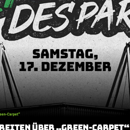
reen-Carpet“
REITEN ÜBER „GREEN-CARPET“