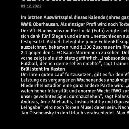
01.12.2022
Im letzten Auswärtsspiel dieses Kalenderjahres gas
Weiß Oberhausen. Als einziger Profi wird noch Torb
Der VfL-Nachwuchs um Per Lockl (Foto) zeigte sich
sich dank fünf Siegen und einem Unentschieden aus 
festgesetzt. Aktuell belegt die junge FohlenElf sog
auszeichnet, bekamen rund 1.300 Zuschauer im Rh
2:1 gegen den 1. FC Kaan-Marienborn zu sehen. Def
vorne zeigte sie sich stets gefährlich. „Insbesond
Fußball, den ich gerne sehen möchte“, sagt Trainer
Brüll steht im Kasten
Um ihren guten Lauf fortzusetzen, gilt es für den
Leistung des vergangenen Wochenendes anzuknüpfe
Niederrheinstadion eine ganz andere Partie wird. 
welch hoher Intensität und enormer Wucht RWO zur
unser gewohntes Spiel durchzuziehen“, sagt Polanski
Andreas, Arne Michaelis, Joshua Holtby und Oguzcan
Leihgabe“ wird noch Torben Müsel dabei sein. Nach
Jan Olschowsky in den Urlaub verabschiedet. Max B