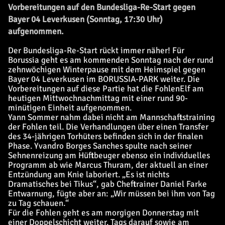
Vorbereitungen auf den Bundesliga-Re-Start gegen
Bayer 04 Leverkusen (Sonntag, 17:30 Uhr)
aufgenommen.
Der Bundesliga-Re-Start rückt immer näher! Für
Borussia geht es am kommenden Sonntag nach der rund
zehnwöchigen Winterpause mit dem Heimspiel gegen
Bayer 04 Leverkusen im BORUSSIA-PARK weiter. Die
Vorbereitungen auf diese Partie hat die FohlenElf am
heutigen Mittwochnachmittag mit einer rund 90-
minütigen Einheit aufgenommen.
Yann Sommer nahm dabei nicht am Mannschaftstraining
der Fohlen teil. Die Verhandlungen über einen Transfer
des 34-jährigen Torhüters befinden sich in der finalen
Phase. Yvandro Borges Sanches spulte nach seiner
Sehnenreizung am Hüftbeuger ebenso ein individuelles
Programm ab wie Marcus Thuram, der aktuell an einer
Entzündung am Knie laboriert. „Es ist nichts
Dramatisches bei Tikus“, gab Cheftrainer Daniel Farke
Entwarnung, fügte aber an: „Wir müssen bei ihm von Tag
zu Tag schauen.“
Für die Fohlen geht es am morgigen Donnerstag mit
einer Doppelschicht weiter. Tags darauf sowie am