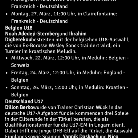
Frankreich - Deutschland
Montag, 27. März, 11:00 Uhr, in Clairefontaine:
Frankreich - Deutschland
Belgien U18
Noah Adedeji-Sternberg
und
Ibrahim
Digberekou
bestreiten mit der belgischen U18-Auswahl,
die von Ex-Borusse Wesley Sonck trainiert wird, ein
Turnier im kroatischen Meludin.
Mittwoch, 22. März, 12:00 Uhr, in Medulin: Belgien -
Schweiz
Freitag, 24. März, 12:00 Uhr, in Medulin: England -
Belgien
Sonntag, 26. März, 12:00 Uhr, in Medulin: Kroatien -
Belgien
Deutschland U17
Dillon Berko
wurde von Trainer Christian Wück in das
deutsche U17-Aufgebot für die kommenden drei Spiele
in der Eliterunde in der Türkei berufen, die als
Qualifikationsturnier für die U17-EM in Ungarn dient.
Dabei trifft die junge DFB-Elf auf die Türkei, die Auswahl
Finnlands sowie Spanien.
Yannik Dasbach
und
Nico