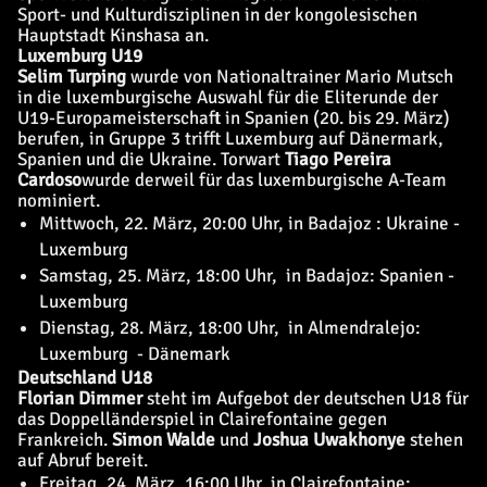
Sport- und Kulturdisziplinen in der kongolesischen
Hauptstadt Kinshasa an.
Luxemburg U19
Selim Turping
wurde von Nationaltrainer Mario Mutsch
in die luxemburgische Auswahl für die Eliterunde der
U19-Europameisterschaft in Spanien (20. bis 29. März)
berufen, in Gruppe 3 trifft Luxemburg auf Dänermark,
Spanien und die Ukraine. Torwart
Tiago Pereira
Cardoso
wurde derweil für das luxemburgische A-Team
nominiert.
Mittwoch, 22. März, 20:00 Uhr, in Badajoz : Ukraine -
Luxemburg
Samstag, 25. März, 18:00 Uhr, in Badajoz: Spanien -
Luxemburg
Dienstag, 28. März, 18:00 Uhr, in Almendralejo:
Luxemburg - Dänemark
Deutschland U18
Florian Dimmer
steht im Aufgebot der deutschen U18 für
das Doppelländerspiel in Clairefontaine gegen
Frankreich.
Simon Walde
und
Joshua Uwakhonye
stehen
auf Abruf bereit.
Freitag, 24. März, 16:00 Uhr, in Clairefontaine: