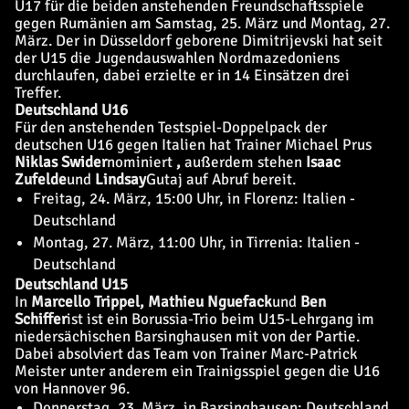
U17 für die beiden anstehenden Freundschaftsspiele
gegen Rumänien am Samstag, 25. März und Montag, 27.
März. Der in Düsseldorf geborene Dimitrijevski hat seit
der U15 die Jugendauswahlen Nordmazedoniens
durchlaufen, dabei erzielte er in 14 Einsätzen drei
Treffer.
Deutschland U16
Für den anstehenden Testspiel-Doppelpack der
deutschen U16 gegen Italien hat Trainer Michael Prus
Niklas Swider
nominiert
,
außerdem stehen
Isaac
Zufelde
und
Lindsay
Gutaj auf Abruf bereit.
Freitag, 24. März, 15:00 Uhr, in Florenz: Italien -
Deutschland
Montag, 27. März, 11:00 Uhr, in Tirrenia: Italien -
Deutschland
Deutschland U15
In
Marcello Trippel, Mathieu Nguefack
und
Ben
Schiffer
ist
ist
ein Borussia-Trio beim U15-Lehrgang im
niedersächischen Barsinghausen mit von der Partie.
Dabei absolviert das Team von Trainer Marc-Patrick
Meister unter anderem ein Trainigsspiel gegen die U16
von Hannover 96.
Donnerstag, 23. März, in Barsinghausen: Deutschland