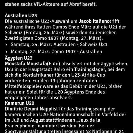
stehen sechs VfL-Akteure auf Abruf bereit.
Australien U23
Die australische U23-Auswahl um
Jacob Italiano
trifft
während ihres Italien-Camps Ende März auf die U21 der
Schweiz (Freitag, 24. März) sowie den italienischen
Zweitligisten Como 1907 (Montag, 27. März).
Samstag, 24. März: Australien - Schweiz U21
Montag, 27. März: Como 1907 - Australien
Ägypten U23
Moustafa Moustafa
(Foto) absolviert mit der ägyptischen
U23 in der Hauptstadt Kairo ein Trainingslager, bei dem
sich die Nordafrikaner für den U23-Afrika-Cup
vorbereiten. Für den 19-jährigen zentralen
Mittelfeldspieler wäre es das Debüt in der U23, bisher
hat er ein Spiel für die U20 Ägyptens Ende des
vergangenen Jahres absolviert.
Kamerun U20
Dimitrie Deumi Nappi
ist für das Trainingscamp der
kamerunischen U20-Nationalmannschaft im Vorfeld der
im Juli und August stattfindenen
„Jeux de la
Francophonie" nominiert worden. Bei der
Sportveranstaltung treten insgesamt 42 Nationen in 21