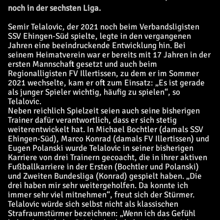
noch in der sechsten Liga.
Semir Telalovic, der 2021 noch beim Verbandsligisten
SSV Ehingen-Süd spielte, legte in den vergangenen
Jahren eine beeindruckende Entwicklung hin. Bei
seinem Heimatverein war er bereits mit 17 Jahren in der
ersten Mannschaft gesetzt und auch beim
Regionalligisten FV Illertissen, zu dem er im Sommer
2021 wechselte, kam er oft zum Einsatz: „Es ist gerade
als junger Spieler wichtig, häufig zu spielen“, so
Telalovic.
Neben reichlich Spielzeit seien auch seine bisherigen
Trainer dafür verantwortlich, dass er sich stetig
weiterentwickelt hat. In Michael Bochtler (damals SSV
Ehingen-Süd), Marco Konrad (damals FV Illertissen) und
Eugen Polanski wurde Telalovic in seiner bisherigen
Karriere von drei Trainern gecoacht, die in ihrer aktiven
Fußballkarriere in der Ersten (Bochtler und Polanski)
und Zweiten Bundesliga (Konrad) gespielt haben. „Die
drei haben mir sehr weitergeholfen. Da konnte ich
immer sehr viel mitnehmen“, freut sich der Stürmer.
Telalovic würde sich selbst nicht als klassischen
Strafraumstürmer bezeichnen: „Wenn ich das Gefühl