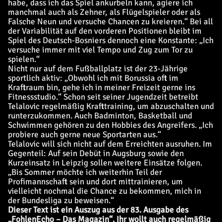
habe, dass ich das Spiel ankurbeln kann, agiere ich
manchmal auch als Zehner, als Flügelspieler oder als
Falsche Neun und versuche Chancen zu kreieren.“ Bei all
der Variabilität auf den vorderen Positionen bleibt im
Spiel des Deutsch-Bosniers dennoch eine Konstante: „Ich
versuche immer mit viel Tempo und Zug zum Tor zu
spielen.“
Nicht nur auf dem Fußballplatz ist der 23-Jährige
sportlich aktiv: „Obwohl ich mit Borussia oft im
Kraftraum bin, gehe ich in meiner Freizeit gerne ins
Fitnessstudio.“ Schon seit seiner Jugendzeit betreibt
Telalovic regelmäßig Krafttraining, um abzuschalten und
runterzukommen. Auch Badminton, Basketball und
Schwimmen gehören zu den Hobbies des Angreifers. „Ich
probiere auch gerne neue Sportarten aus.“
Telalovic will sich nicht auf dem Erreichten ausruhen. Im
Gegenteil: Auf sein Debüt in Augsburg sowie den
Kurzeinsatz in Leipzig sollen weitere Einsätze folgen.
„Bis Sommer möchte ich weiterhin Teil der
Profimannschaft sein und dort mittrainieren, um
vielleicht nochmal die Chance zu bekommen, mich in
der Bundesliga zu beweisen.“
Dieser Text ist ein Auszug aus der 83. Ausgabe des
„FohlenEcho – Das Magazin“. Ihr wollt auch regelmäßig