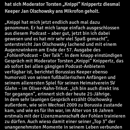
hat sich Moderator Torsten „Knippi“ Knippertz diesmal
Keeper Jan Olschowsky ans Mikrofon geholt.
„Knippi hat mich jetzt endlich auch mal dazu
genommen. Er hat mich lange einfach ausgeschlossen
aus diesem Podcast – aber gut, jetzt bin ich dabei
gewesen und es hat mir sehr viel Spaß gemacht“,
unterstreicht Jan Olschowsky lachend und mit einem
Augenzwinkern am Ende der 57. Ausgabe des
„FohlenPodcast – Der Talk“. In dem knapp einstündigen
Gespräch mit Moderator Torsten „Knippi“ Knippertz, das
ab sofort bei allen gängigen Podcast-Anbietern
verfügbar ist, berichtet Borussias Keeper ebenso
humorvoll von seinen fußballerischen Anfängen und
seinem allerersten Spiel für seinen Heimatverein SV
Glehn – im Oliver-Kahn-Trikot. „Ich bin auch direkt ins
Tor gegangen“, erinnert sich der heute 21-Jährige.
In dem sehr launigen Gespräch erzählt Olschowsky
außerdem, wie sein Wechsel 2009 zu Borussia zustande
kam, und wie es für ihn war, im Alter von 16 Jahren
erstmals mit der Lizenzmannschaft der Fohlen trainieren
zu dürfen. Auch wieso damit einer seiner „Top 3“ der
unangenehmsten Momente in seinem Leben verbunden