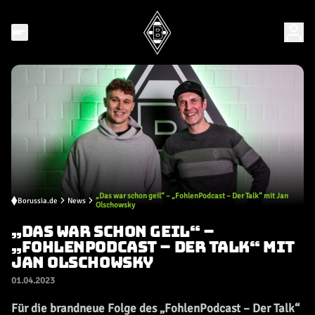
„Das war schon geil“ – „FohlenPodcast – Der Talk“ mit Jan
Borussia.de
News
Olschowsky
„DAS WAR SCHON GEIL“ –
„FOHLENPODCAST – DER TALK“ MIT
JAN OLSCHOWSKY
01.04.2023
Für die brandneue Folge des „FohlenPodcast – Der Talk“