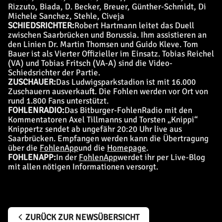
Rizzuto, Biada, D. Becker, Breuer, Günther-Schmidt, Di
Michele Sanchez, Stehle, Civeja
SCHIEDSRICHTER:
Robert Hartmann leitet das Duell
zwischen Saarbrücken und Borussia. Ihm assistieren an
den Linien Dr. Martin Thomsen und Guido Kleve. Tom
Bauer ist als Vierter Offizieller im Einsatz. Tobias Reichel
(VA) und Tobias Fritsch (VA-A) sind die Video-
Schiedsrichter der Partie.
ZUSCHAUER:
Das Ludwigsparkstadion ist mit 16.000
Zuschauern ausverkauft. Die Fohlen werden vor Ort von
rund 1.800 Fans unterstützt.
FOHLENRADIO:
Das Bitburger-FohlenRadio mit den
Kommentatoren Axel Tillmanns und Torsten „Knippi“
Knippertz sendet ab ungefähr 20:20 Uhr live aus
Saarbrücken. Empfangen werden kann die Übertragung
über die
FohlenApp
und die
Homepage
.
FOHLENAPP:
In der
FohlenApp
werdet ihr per Live-Blog
mit allen nötigen Informationen versorgt.
ZURÜCK ZUR NEWSÜBERSICHT