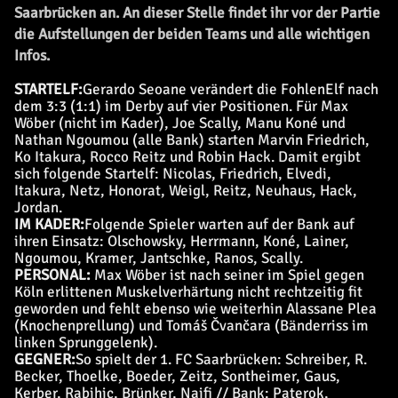
Saarbrücken an. An dieser Stelle findet ihr vor der Partie
die Aufstellungen der beiden Teams und alle wichtigen
Infos.
STARTELF:
Gerardo Seoane verändert die FohlenElf nach
dem 3:3 (1:1) im Derby auf vier Positionen. Für Max
Wöber (nicht im Kader), Joe Scally, Manu Koné und
Nathan Ngoumou (alle Bank) starten Marvin Friedrich,
Ko Itakura, Rocco Reitz und Robin Hack. Damit ergibt
sich folgende Startelf: Nicolas, Friedrich, Elvedi,
Itakura, Netz, Honorat, Weigl, Reitz, Neuhaus, Hack,
Jordan.
IM KADER:
Folgende Spieler warten auf der Bank auf
ihren Einsatz: Olschowsky, Herrmann, Koné, Lainer,
Ngoumou, Kramer, Jantschke, Ranos, Scally.
PERSONAL:
Max Wöber ist nach seiner im Spiel gegen
Köln erlittenen Muskelverhärtung nicht rechtzeitig fit
geworden und fehlt ebenso wie weiterhin Alassane Plea
(Knochenprellung) und Tomáš Čvančara (Bänderriss im
linken Sprunggelenk).
GEGNER:
So spielt der 1. FC Saarbrücken: Schreiber, R.
Becker, Thoelke, Boeder, Zeitz, Sontheimer, Gaus,
Kerber, Rabihic, Brünker, Naifi // Bank: Paterok,