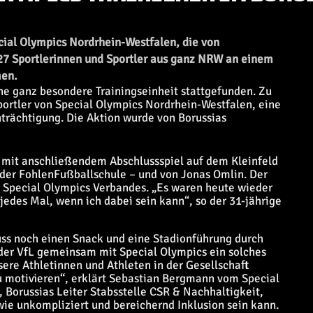
ial Olympics Nordrhein-Westfalen, die von
27 Sportlerinnen und Sportler aus ganz NRW an einem
en.
e ganz besondere Trainingseinheit stattgefunden. Zu
ortler von Special Olympics Nordrhein-Westfalen, eine
nträchtigung. Die Aktion wurde von Borussias
g mit anschließendem Abschlussspiel auf dem Kleinfeld
n der FohlenFußballschule – und von Jonas Omlin. Der
r Special Olympics Verbandes. „Es waren heute wieder
jedes Mal, wenn ich dabei sein kann“, so der 31-jährige
luss noch einen Snack und eine Stadionführung durch
er VfL gemeinsam mit Special Olympics ein solches
nsere Athletinnen und Athleten in der Gesellschaft
u motivieren“, erklärt Sebastian Bergmann vom Special
Borussias Leiter Stabsstelle CSR & Nachhaltigkeit,
, wie unkompliziert und bereichernd Inklusion sein kann.