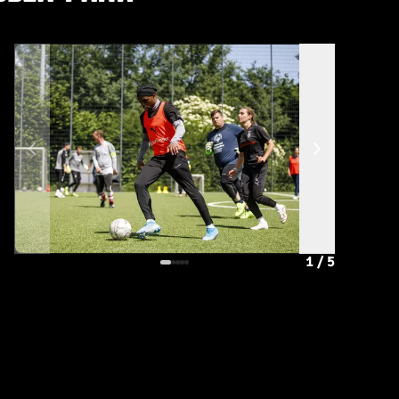
1
/
5