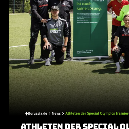
Borussia.de
News
Athleten der Special Olympics traini
ATHLETEN DER SPECIAL O