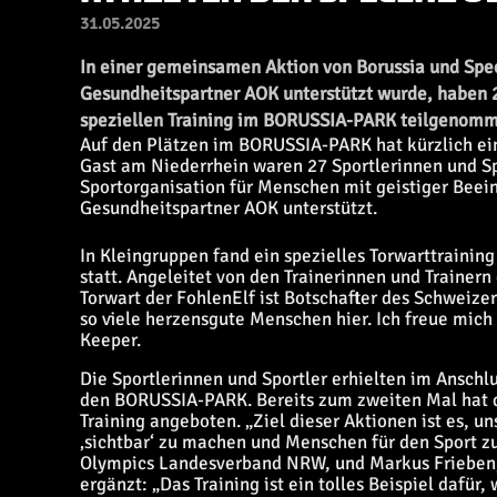
31.05.2025
In einer gemeinsamen Aktion von Borussia und Spec
Gesundheitspartner AOK unterstützt wurde, haben 
speziellen Training im BORUSSIA-PARK teilgenomm
Auf den Plätzen im BORUSSIA-PARK hat kürzlich ein
Gast am Niederrhein waren 27 Sportlerinnen und Sp
Sportorganisation für Menschen mit geistiger Beei
Gesundheitspartner AOK unterstützt.
In Kleingruppen fand ein spezielles Torwarttrainin
statt. Angeleitet von den Trainerinnen und Trainer
Torwart der FohlenElf ist Botschafter des Schweize
so viele herzensgute Menschen hier. Ich freue mich 
Keeper.
Die Sportlerinnen und Sportler erhielten im Ansch
den BORUSSIA-PARK. Bereits zum zweiten Mal hat d
Training angeboten. „Ziel dieser Aktionen ist es, u
‚sichtbar‘ zu machen und Menschen für den Sport z
Olympics Landesverband NRW, und Markus Frieben, 
ergänzt: „Das Training ist ein tolles Beispiel dafür