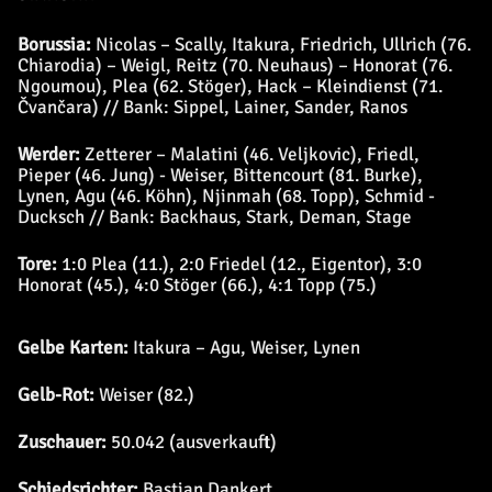
Borussia:
Nicolas – Scally, Itakura, Friedrich, Ullrich (76.
Chiarodia) – Weigl, Reitz (70. Neuhaus) – Honorat (76.
Ngoumou), Plea (62. Stöger), Hack – Kleindienst (71.
Čvančara) // Bank: Sippel, Lainer, Sander, Ranos
Werder:
Zetterer – Malatini (46. Veljkovic), Friedl,
Pieper (46. Jung) - Weiser, Bittencourt (81. Burke),
Lynen, Agu (46. Köhn), Njinmah (68. Topp), Schmid -
Ducksch // Bank: Backhaus, Stark, Deman, Stage
Tore:
1:0 Plea (11.), 2:0 Friedel (12., Eigentor), 3:0
Honorat (45.), 4:0 Stöger (66.), 4:1 Topp (75.)
Gelbe Karten:
Itakura – Agu, Weiser, Lynen
Gelb-Rot:
Weiser (82.)
Zuschauer:
50.042 (ausverkauft)
Schiedsrichter:
Bastian Dankert