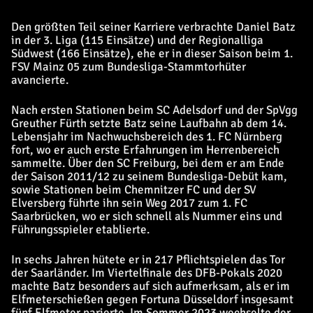
Den größten Teil seiner Karriere verbrachte Daniel Batz
in der 3. Liga (115 Einsätze) und der Regionalliga
Südwest (166 Einsätze), ehe er in dieser Saison beim 1.
FSV Mainz 05 zum Bundesliga-Stammtorhüter
avancierte.
Nach ersten Stationen beim SC Adelsdorf und der SpVgg
Greuther Fürth setzte Batz seine Laufbahn ab dem 14.
Lebensjahr im Nachwuchsbereich des 1. FC Nürnberg
fort, wo er auch erste Erfahrungen im Herrenbereich
sammelte. Über den SC Freiburg, bei dem er am Ende
der Saison 2011/12 zu seinem Bundesliga-Debüt kam,
sowie Stationen beim Chemnitzer FC und der SV
Elversberg führte ihn sein Weg 2017 zum 1. FC
Saarbrücken, wo er sich schnell als Nummer eins und
Führungsspieler etablierte.
In sechs Jahren hütete er in 217 Pflichtspielen das Tor
der Saarländer. Im Viertelfinale des DFB-Pokals 2020
machte Batz besonders auf sich aufmerksam, als er im
Elfmeterschießen gegen Fortuna Düsseldorf insgesamt
fünf Elfmeter parierte. Im Sommer 2023 wechselte der