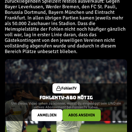
zurückliegenden Spielzeit restlos ausverkauft: Gegen
Bayer Leverkusen, Werder Bremen, den FC St. Pauli,
Borussia Dortmund, Bayern München und Eintracht
Frankfurt. In allen übrigen Partien kamen jeweils mehr
als 50.000 Zuschauer ins Stadion. Dass die
Heimspielstätte der Fohlen nicht noch häufiger gänzlich
voll war, lag in erster Linie daran, dass das
Gästekontingent von den jeweiligen Vereinen nicht
vollständig abgerufen wurde und dadurch in diesem
Bereich Plätze unbesetzt blieben.
FohlenTV
FOHLENTV-ABO NÖTIG
Um dieses Video sehen zu können, musst du eingeloggt sein UND ein
aktives Abonnement bei FohlenTV haben.
ANMELDEN
ABOS ANSEHEN