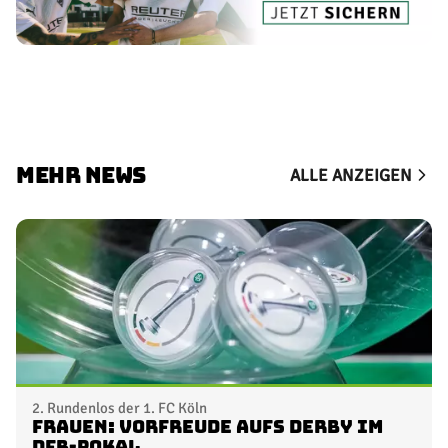
MEHR NEWS
ALLE ANZEIGEN
2. Rundenlos der 1. FC Köln
Frauen: Vorfreude aufs Derby im
DFB-Pokal