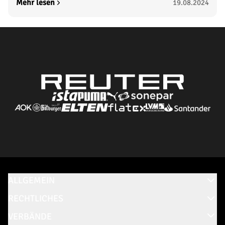
Mehr lesen
19.08.2024
ALLGEMEIN
RECHTLICHES
VERBÄNDE