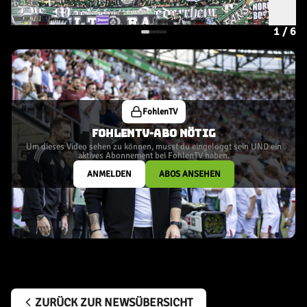
1
/
6
FohlenTV
FOHLENTV-ABO NÖTIG
Um dieses Video sehen zu können, musst du eingeloggt sein UND ein
aktives Abonnement bei FohlenTV haben.
ANMELDEN
ABOS ANSEHEN
ZURÜCK ZUR NEWSÜBERSICHT