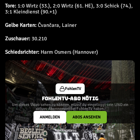
Tore:
1:0 Wirtz (33.), 2:0 Wirtz (61. HE), 3:0 Schick (74.),
3:1 Kleindienst (90.+1)
Gelbe Karten:
Čvančara, Lainer
Zuschauer:
30.210
Schiedsrichter:
Harm Osmers (Hannover)
FohlenTV
FOHLENTV-ABO NÖTIG
Um dieses Video sehen zu können, musst du eingeloggt sein UND ein
aktives Abonnement bei FohlenTV haben.
ANMELDEN
ABOS ANSEHEN