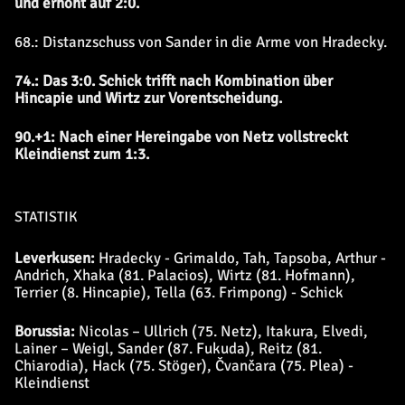
und erhöht auf 2:0.
68.: Distanzschuss von Sander in die Arme von Hradecky.
74.: Das 3:0. Schick trifft nach Kombination über
Hincapie und Wirtz zur Vorentscheidung.
90.+1: Nach einer Hereingabe von Netz vollstreckt
Kleindienst zum 1:3.
STATISTIK
Leverkusen:
Hradecky - Grimaldo, Tah, Tapsoba, Arthur -
Andrich, Xhaka (81. Palacios), Wirtz (81. Hofmann),
Terrier (8. Hincapie), Tella (63. Frimpong) - Schick
Borussia:
Nicolas – Ullrich (75. Netz), Itakura, Elvedi,
Lainer – Weigl, Sander (87. Fukuda), Reitz (81.
Chiarodia), Hack (75. Stöger), Čvančara (75. Plea) -
Kleindienst