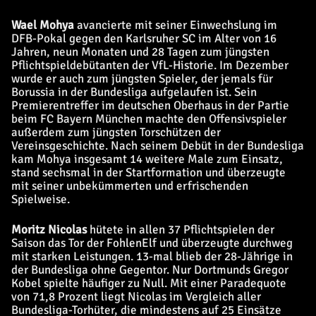
Wael Mohya
avancierte mit seiner Einwechslung im
DFB-Pokal gegen den Karlsruher SC im Alter von 16
Jahren, neun Monaten und 28 Tagen zum jüngsten
Pflichtspieldebütanten der VfL-Historie. Im Dezember
wurde er auch zum jüngsten Spieler, der jemals für
Borussia in der Bundesliga aufgelaufen ist. Sein
Premierentreffer im deutschen Oberhaus in der Partie
beim FC Bayern München machte den Offensivspieler
außerdem zum jüngsten Torschützen der
Vereinsgeschichte. Nach seinem Debüt in der Bundesliga
kam Mohya insgesamt 14 weitere Male zum Einsatz,
stand sechsmal in der Startformation und überzeugte
mit seiner unbekümmerten und erfrischenden
Spielweise.
Moritz Nicolas
hütete in allen 37 Pflichtspielen der
Saison das Tor der FohlenElf und überzeugte durchweg
mit starken Leistungen. 13-mal blieb der 28-Jährige in
der Bundesliga ohne Gegentor. Nur Dortmunds Gregor
Kobel spielte häufiger zu Null. Mit einer Paradequote
von 71,8 Prozent liegt Nicolas im Vergleich aller
Bundesliga-Torhüter, die mindestens auf 25 Einsätze