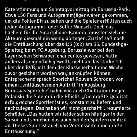
Katerstimmung am Sonntagvormittag im Borussia-Park.
Etwa 150 Fans und Autogrammjäger waren gekommen,
um die FohlenElf zu sehen und die Spieler erfüllten auch
jeden Autogramm- oder Selfie-Wunsch. Doch das
Lächeln für die Smartphone-Kamera, mussten sich die
Akteure diesmal ein wenig abringen. Zu tief saß noch
die Enttäuschung über das 1:3 (0:2) am 33. Bundesliga-
Spieltag beim FC Augsburg. Borussia war bei den
bayerischen Schwaben chancenlos gewesen, hatte
anders als eigentlich gewollt, nicht an das starke 1:0
über den BVB, mit dem der Klassenerhalt eine Woche
zuvor gesichert worden war, anknüpfen können.
Entsprechend sprach Sportchef Rouven Schröder, von
einem „enttäuschenden Auftritt“ in Augsburg.
Borussias Sportchef nahm wie auch Cheftrainer Eugen
Polanski die Spieler in die Pflicht: „Die größte Qualität
erfolgreicher Sportler ist es, konstant zu liefern und
nachzulegen. Das haben wir nicht geschafft“, resümierte
Schröder. „Das hatten wir leider schon häufiger in der
Saison und sprechen das auch bei den Spielern explizit
an. Dieses Spiel ist auch von Vereinsseite eine große
Enttäuschung.“