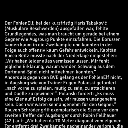
Der FohlenElf, bei der kurzfristig Haris Tabaković
(Muskuläre Beschwerden) ausgefallen war, fehlte
Grundlegendes, was man braucht um gerade bei einem
Gegner wie Augsburg Punkte einzufahren. Die Borussen
kamen kaum in die Zweikämpfe und konnten in der
Folge auch offensiv kaum Gefahr entwickeln. Kapitän
Rocco Reitz musste nach der Niederlage eingestehen:
„Wir haben leider alles vermissen lassen. Mir fehlt
jegliche Erklärung, warum wir den Schwung aus dem
Dortmund-Spiel nicht mitnehmen konnten.“
Anders als gegen den BVB gelang es der FohlenElf nicht,
in Augsburg wie von Trainer Eugen Polanski gefordert
„nach vorne zu spielen, mutig zu sein, zu attackieren
und Duelle zu gewinnen“. Polanski fordert: „Es muss
eine Gier auf Erfolg da sein, wir müssen unangenehm
sein. Doch wir waren sehr angenehm für den Gegner.“
Rouven Schröder griff exemplarisch die Szene vor dem
zweiten Treffer der Augsburger durch Robin Fellhauer
(42.) auf: „Wir haben da 70 Meter diagonal vom eigenen
Tor entfernt drei Zweikämpfe nacheinander verloren, die