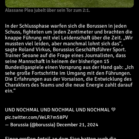
Alassane Plea jubelt über sein Tor zum 2:1.
In der Schlussphase warfen sich die Borussen in jeden
Schuss, fighteten um jeden Zentimeter und brachten die
knappe Führung mit viel Leidenschaft über die Zeit. „Wir
mussten viel leiden, aber manchmal lohnt sich das“,
sagte Roland Virkus, Borussias Geschäftsführer Sport.
Trainer Seoane auf die Frage eines Journalisten, dass
seine Mannschaft in keinem der bisherigen 15
Bundesligaspiele einen Vorsprung aus der Hand gab: „Ich
sehe große Fortschritte im Umgang mit den Führungen.
Die Erfahrungen aus der Vorsaison, die Entwicklung des
Charakters des Teams und die neue Energie zahlt darauf
ein.“
UND NOCHMAL UND NOCHMAL UND NOCHMAL 💚
pic.twitter.com/VeLR7m58PV
— Borussia (@borussia)
December 21, 2024
Einen großen Anteil an dem Sieg hatten auch die