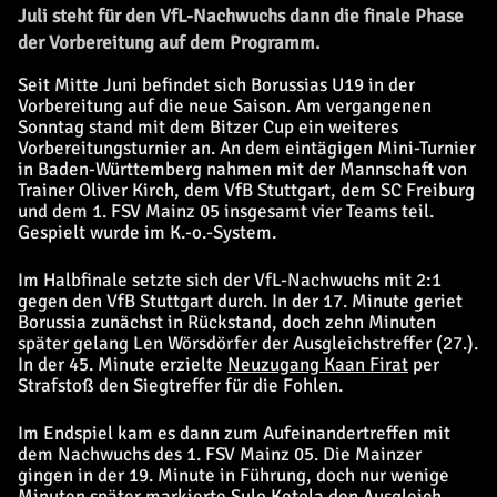
Juli steht für den VfL-Nachwuchs dann die finale Phase
der Vorbereitung auf dem Programm.
Seit Mitte Juni befindet sich Borussias U19 in der
Vorbereitung auf die neue Saison. Am vergangenen
Sonntag stand mit dem Bitzer Cup ein weiteres
Vorbereitungsturnier an. An dem eintägigen Mini-Turnier
in Baden-Württemberg nahmen mit der Mannschaft von
Trainer Oliver Kirch, dem VfB Stuttgart, dem SC Freiburg
und dem 1. FSV Mainz 05 insgesamt vier Teams teil.
Gespielt wurde im K.-o.-System.
Im Halbfinale setzte sich der VfL-Nachwuchs mit 2:1
gegen den VfB Stuttgart durch. In der 17. Minute geriet
Borussia zunächst in Rückstand, doch zehn Minuten
später gelang Len Wörsdörfer der Ausgleichstreffer (27.).
In der 45. Minute erzielte
Neuzugang Kaan Firat
per
Strafstoß den Siegtreffer für die Fohlen.
Im Endspiel kam es dann zum Aufeinandertreffen mit
dem Nachwuchs des 1. FSV Mainz 05. Die Mainzer
gingen in der 19. Minute in Führung, doch nur wenige
Minuten später markierte Sulo Ketola den Ausgleich