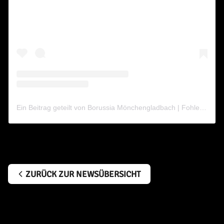
Ein Beitrag geteilt von Borussia Mönchengladbach | FohlenStall (@borussia_fohlenstall)
ZURÜCK ZUR NEWSÜBERSICHT