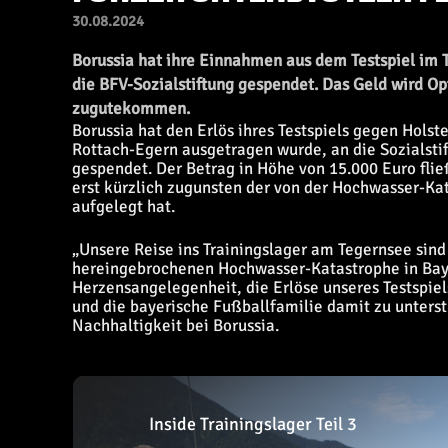
30.08.2024
Borussia hat ihre Einnahmen aus dem Testspiel im T
die BFV-Sozialstiftung gespendet. Das Geld wird O
zugutekommen.
Borussia hat den Erlös ihres Testspiels gegen Holst
Rottach-Egern ausgetragen wurde, an die Sozialsti
gespendet. Der Betrag in Höhe von 15.000 Euro fließ
erst kürzlich zugunsten der von der Hochwasser-Ka
aufgelegt hat.
„Unsere Reise ins Trainingslager am Tegernsee sin
hereingebrochenen Hochwasser-Katastrophe in Baye
Herzensangelegenheit, die Erlöse unseres Testspiel
und die bayerische Fußballfamilie damit zu unterst
Nachhaltigkeit bei Borussia.
Inside Trainingslager Teil 3