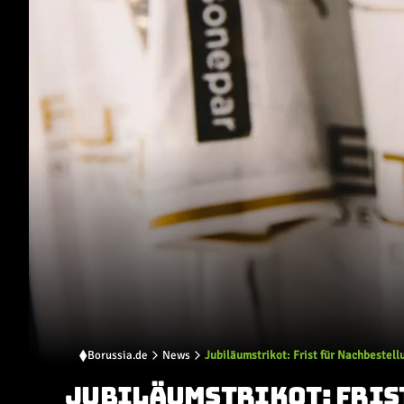
Borussia.de
News
Jubiläumstrikot: Frist für Nachbestell
JUBILÄUMSTRIKOT: FRIS