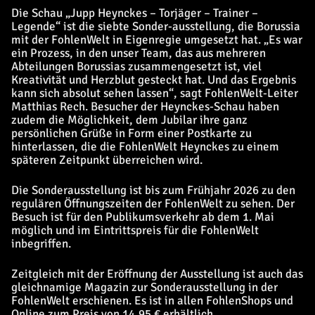
Die Schau „Jupp Heynckes – Torjäger – Trainer –
Legende“ ist die siebte Sonder-ausstellung, die Borussia
mit der FohlenWelt in Eigenregie umgesetzt hat. „Es war
ein Prozess, in den unser Team, das aus mehreren
Abteilungen Borussias zusammengesetzt ist, viel
Kreativität und Herzblut gesteckt hat. Und das Ergebnis
kann sich absolut sehen lassen“, sagt FohlenWelt-Leiter
Matthias Rech. Besucher der Heynckes-Schau haben
zudem die Möglichkeit, dem Jubilar ihre ganz
persönlichen Grüße in Form einer Postkarte zu
hinterlassen, die die FohlenWelt Heynckes zu einem
späteren Zeitpunkt überreichen wird.
Die Sonderausstellung ist bis zum Frühjahr 2026 zu den
regulären Öffnungszeiten der FohlenWelt zu sehen. Der
Besuch ist für den Publikumsverkehr ab dem 1. Mai
möglich und im Eintrittspreis für die FohlenWelt
inbegriffen.
Zeitgleich mit der Eröffnung der Ausstellung ist auch das
gleichnamige Magazin zur Sonderausstellung in der
FohlenWelt erschienen. Es ist in allen FohlenShops und
Online zum Preis von 14,95 € erhältlich.