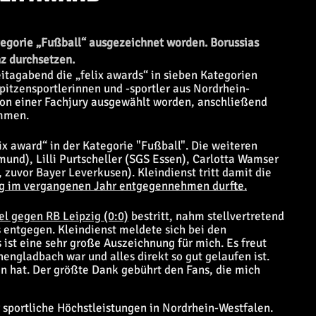
ategorie „Fußball“ ausgezeichnet worden. Borussias
z durchsetzen.
eitagabend die „felix awards“ in sieben Kategorien
pitzensportlerinnen und -sportler aus Nordrhein-
von einer Fachjury ausgewählt worden, anschließend
immen.
ix award“ in der Kategorie "Fußball". Die weiteren
und), Lilli Purtscheller (SGS Essen), Carlotta Wamser
 zuvor Bayer Leverkusen). Kleindienst tritt damit die
ng im vergangenen Jahr entgegennehmen durfte.
l gegen RB Leipzig (0:0)
bestritt, nahm stellvertretend
entgegen. Kleindienst meldete sich bei den
ist eine sehr große Auszeichnung für mich. Es freut
engladbach war und alles direkt so gut gelaufen ist.
en hat. Der größte Dank gebührt den Fans, die mich
r sportliche Höchstleistungen in Nordrhein-Westfalen.