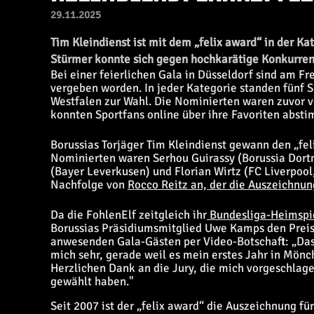
29.11.2025
Tim Kleindienst ist mit dem „felix award“ in der K
Stürmer konnte sich gegen hochkarätige Konkurren
Bei einer feierlichen Gala in Düsseldorf sind am Fr
vergeben worden. In jeder Kategorie standen fünf S
Westfalen zur Wahl. Die Nominierten waren zuvor 
konnten Sportfans online über ihre Favoriten abst
Borussias Torjäger Tim Kleindienst gewann den „fel
Nominierten waren Serhou Guirassy (Borussia Dortm
(Bayer Leverkusen) und Florian Wirtz (FC Liverpool,
Nachfolge von
Rocco Reitz an, der die Auszeichnu
Da die FohlenElf zeitgleich ihr
Bundesliga-Heimspie
Borussias Präsidiumsmitglied Uwe Kamps den Preis 
anwesenden Gala-Gästen per Video-Botschaft: „Das 
mich sehr, gerade weil es mein erstes Jahr in Mönch
Herzlichen Dank an die Jury, die mich vorgeschlag
gewählt haben."
Seit 2007 ist der „felix award“ die Auszeichnung fü