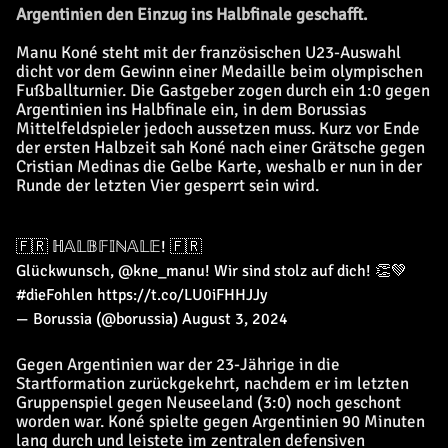
Argentinien den Einzug ins Halbfinale geschafft.
Manu Koné steht mit der französischen U23-Auswahl
dicht vor dem Gewinn einer Medaille beim olympischen
Fußballturnier. Die Gastgeber zogen durch ein 1:0 gegen
Argentinien ins Halbfinale ein, in dem Borussias
Mittelfeldspieler jedoch aussetzen muss. Kurz vor Ende
der ersten Halbzeit sah Koné nach einer Grätsche gegen
Cristian Medinas die Gelbe Karte, weshalb er nun in der
Runde der letzten Vier gesperrt sein wird.
🇫🇷 ℍ𝔸𝕃𝔹𝔽𝕀ℕ𝔸𝕃𝔼! 🇫🇷
Glückwunsch,
@kne_manu
! Wir sind stolz auf dich! 👏💚
#dieFohlen
https://t.co/LU0iFHHJJy
— Borussia (@borussia)
August 3, 2024
Gegen Argentinien war der 23-Jährige in die
Startformation zurückgekehrt, nachdem er im letzten
Gruppenspiel gegen Neuseeland (3:0) noch geschont
worden war. Koné spielte gegen Argentinien 90 Minuten
lang durch und leistete im zentralen defensiven