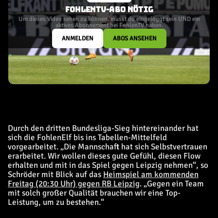
FOHLENTV-ABO NÖTIG
Um dieses Video sehen zu können, musst du eingeloggt sein UND ein
aktives Abonnement bei FohlenTV haben.
ANMELDEN
ABOS ANSEHEN
Durch den dritten Bundesliga-Sieg hintereinander hat
sich die FohlenElf bis ins Tabellen-Mittelfeld
vorgearbeitet. „Die Mannschaft hat sich Selbstvertrauen
erarbeitet. Wir wollen dieses gute Gefühl, diesen Flow
erhalten und mit in das Spiel gegen Leipzig nehmen“, so
Schröder mit Blick auf das
Heimspiel am kommenden
Freitag (20:30 Uhr) gegen RB Leipzig
. „Gegen ein Team
mit solch großer Qualität brauchen wir eine Top-
Leistung, um zu bestehen.“