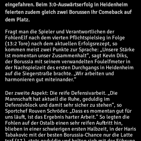
eingefahren. Beim 3:0-Auswärtserfolg in Heidenheim
feierten zudem gleich zwei Borussen ihr Comeback auf
dem Platz.
Fragt man die Spieler und Verantwortlichen der
FohlenElf nach dem vierten Pflichtspielsieg in Folge
(13:2 Tore) nach dem aktuellen Erfolgsrezept, so
kommen meist zwei Punkte zur Sprache: „Unsere Stärke
ist momentan unser Zusammenhalt“, sagt Kevin Diks,
der Borussia mit seinem verwandelten Foulelfmeter in
der Nachspielzeit des ersten Durchgangs in Heidenheim
auf die Siegerstraße brachte. „Wir arbeiten und
harmonieren gut miteinander.“
Der zweite Aspekt: Die reife Defensivarbeit. „Die
Mannschaft hat aktuell die Ruhe, geduldig im
Defensivblock und damit sehr sicher zu stehen“, so
Sportchef Rouven Schröder. „Dass es momentan gut für
uns läuft, ist das Ergebnis harter Arbeit." So legten die
Fohlen auf der Ostalb einen sehr reifen Auftritt hin,
blieben in einer schwierigen ersten Halbzeit, in der Haris
Tabakovic mit der besten Borussia-Chance nur die Latte
traf (17.), stets geduldig und holten sich mit der Führung