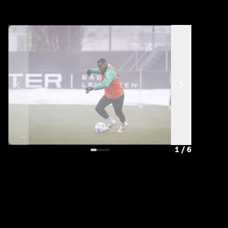
1
/
6