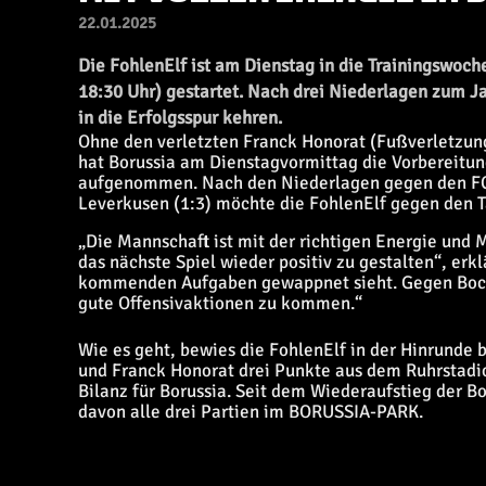
22.01.2025
Die FohlenElf ist am Dienstag in die Trainingswo
18:30 Uhr) gestartet. Nach drei Niederlagen zum J
in die Erfolgsspur kehren.
Ohne den verletzten Franck Honorat (Fußverletzung
hat Borussia am Dienstagvormittag die Vorbereit
aufgenommen. Nach den Niederlagen gegen den FC B
Leverkusen (1:3) möchte die FohlenElf gegen den T
„Die Mannschaft ist mit der richtigen Energie und M
das nächste Spiel wieder positiv zu gestalten“, erk
kommenden Aufgaben gewappnet sieht. Gegen Bochum
gute Offensivaktionen zu kommen.“
Wie es geht, bewies die FohlenElf in der Hinrunde b
und Franck Honorat drei Punkte aus dem Ruhrstadio
Bilanz für Borussia. Seit dem Wiederaufstieg der 
davon alle drei Partien im BORUSSIA-PARK.