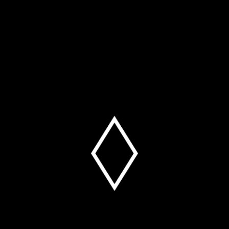
05.08.2026
05
33. Spieltag
09.05.2026
3
1
34. Spieltag
16.05.2026
4
0
Freundschaftsspiel
20.05.2026
2
6
Freundschaftsspiel
22.05.2026
FOHLENELF
zu Spielplan & Tabelle
1
14
August
Nächster Monat
Freundschaftsspiel
18.07.2026
Mo
Di
Mi
Do
Fr
Sa
So