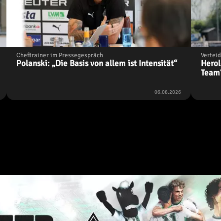
32. Spieltag
03.05.2026
1
0
33. Spieltag
09.05.2026
3
1
Cheftrainer im Pressegespräch
Vertei
Polanski: „Die Basis von allem ist Intensität“
Herol
34. Spieltag
16.05.2026
Team
4
0
06.08.2026
Freundschaftsspiel
20.05.2026
2
6
Freundschaftsspiel
22.05.2026
1
14