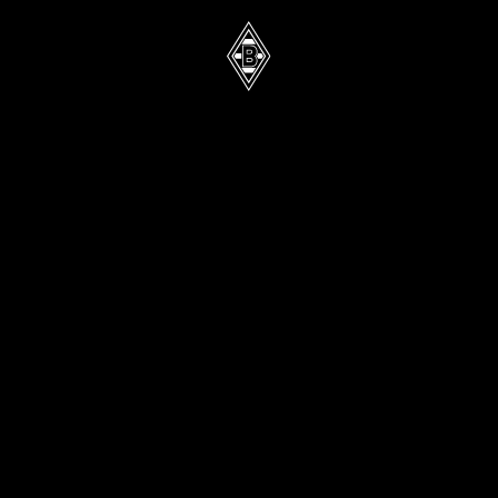
24. Spieltag
28.02.2026
1
0
25. Spieltag
06.03.2026
4
1
26. Spieltag
13.03.2026
2
0
27. Spieltag
21.03.2026
3
3
Freundschaftsspiel
26.03.2026