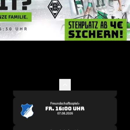
Freundschaftsspiel
18.07.2026
0
6
Freundschaftsspiel
25.07.2026
1
2
Freundschaftsspiel
01.08.2026
1
3
Freundschaftsspiel
05.08.2026
0
15
Freundschaftsspiel