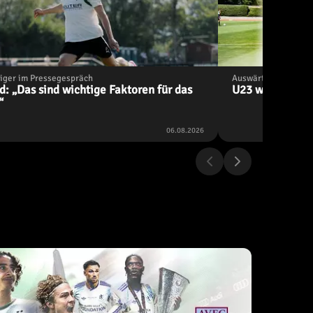
diger im Pressegespräch
Auswärtsspiel am S
d: „Das sind wichtige Faktoren für das
U23 will nach g
“
06.08.2026