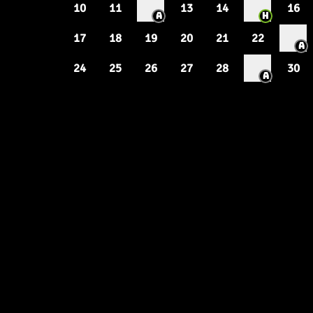
02
A
03
04
06
08
09
A
A
10
11
13
14
16
A
H
17
18
19
20
21
22
A
24
25
26
27
28
30
A
31