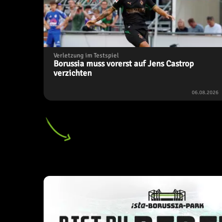
Verletzung im Testspiel
Borussia muss vorerst auf Jens Castrop
verzichten
06.08.2026