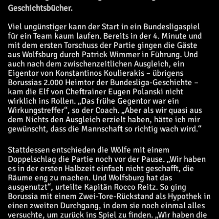
Geschichtsbücher.
Viel ungünstiger kann der Start in ein Bundesligaspiel
für ein Team kaum laufen. Bereits in der 4. Minute und
mit dem ersten Torschuss der Partie gingen die Gäste
aus Wolfsburg durch Patrick Wimmer in Führung. Und
auch nach dem zwischenzeitlichen Ausgleich, ein
Eigentor von Konstantinos Koulierakis – übrigens
Borussias 2.000 Heimtor der Bundesliga-Geschichte –
kam die Elf von Cheftrainer Eugen Polanski nicht
wirklich ins Rollen. „Das frühe Gegentor war ein
Wirkungstreffer“, so der Coach. „Aber als wir quasi aus
dem Nichts den Ausgleich erzielt haben, hätte ich mir
gewünscht, dass die Mannschaft so richtig wach wird.“
Stattdessen entschieden die Wölfe mit einem
Doppelschlag die Partie noch vor der Pause. „Wir haben
es in der ersten Halbzeit einfach nicht geschafft, die
Räume eng zu machen. Und Wolfsburg hat das
ausgenutzt“, urteilte Kapitän Rocco Reitz. So ging
Borussia mit einem Zwei-Tore-Rückstand als Hypothek in
einen zweiten Durchgang, in dem sie noch einmal alles
versuchte, um zurück ins Spiel zu finden. „Wir haben die