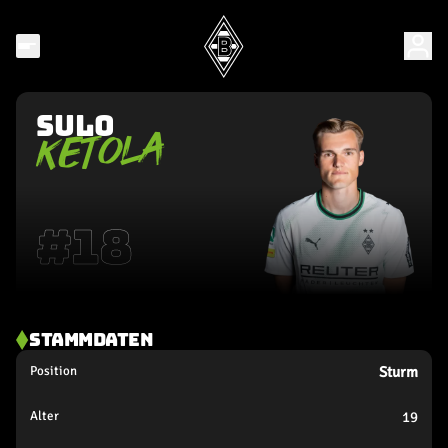
Sulo
KETOLA
#
18
STAMMDATEN
Position
Sturm
Alter
19