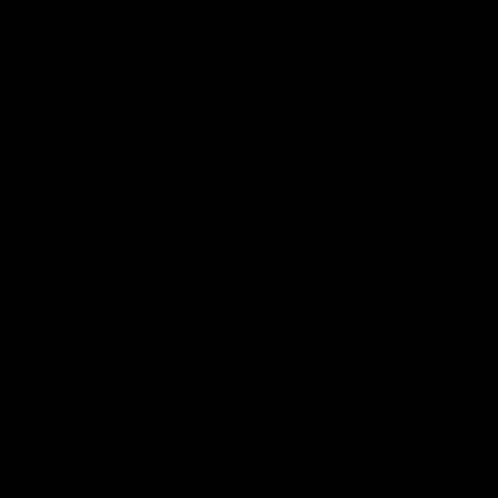
Frauen- & Mädchenfußball