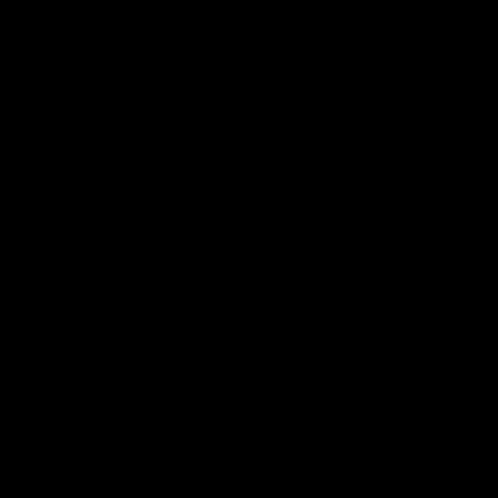
Legenden