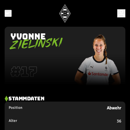
Yvonne
ZIELINSKI
#
17
STAMMDATEN
Position
Abwehr
Alter
36