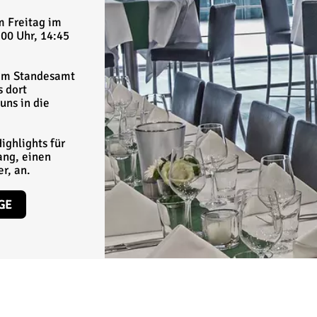
m Freitag im
00 Uhr, 14:45
dem Standesamt
 dort
uns in die
ighlights für
ang, einen
r, an.
GE