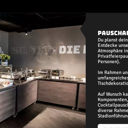
Pauscha
Du planst dein
Entdecke unse
Atmosphäre in
Privatfeierpau
Personen).
Im Rahmen uns
umfangreiches 
Tischdekoratio
Auf Wunsch ka
Komponenten, 
Cocktailpausc
diverse Rahme
Stadionführun