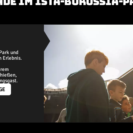
NDE IM ISTA-BORUSSIA-P
-Park und
 Erlebnis.
erem
chießen,
ungsgast.
GE