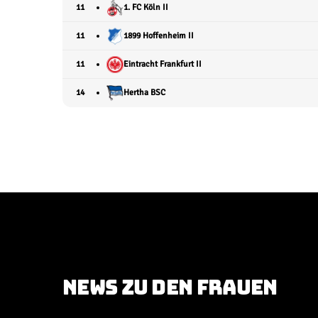
11
1. FC Köln II
11
1899 Hoffenheim II
11
Eintracht Frankfurt II
14
Hertha BSC
NEWS ZU DEN FRAUEN