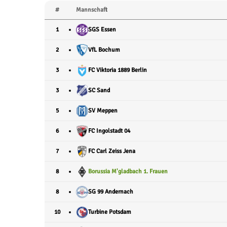
#
Mannschaft
1
SGS Essen
2
VfL Bochum
3
FC Viktoria 1889 Berlin
3
SC Sand
5
SV Meppen
6
FC Ingolstadt 04
7
FC Carl Zeiss Jena
8
Borussia M'gladbach 1. Frauen
8
SG 99 Andernach
10
Turbine Potsdam