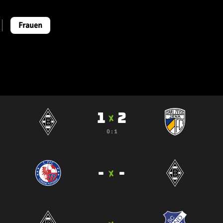
Frauen
1
2
0 : 1
-
-