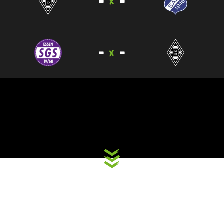
-
-
-
-