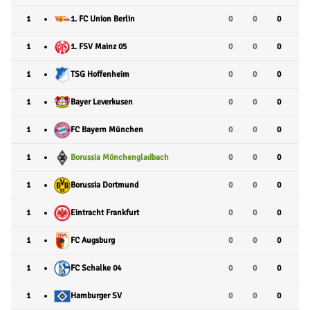
1
1. FC Union Berlin
0
0
0
1
1. FSV Mainz 05
0
0
0
1
TSG Hoffenheim
0
0
0
1
Bayer Leverkusen
0
0
0
1
FC Bayern München
0
0
0
1
Borussia Mönchengladbach
0
0
0
1
Borussia Dortmund
0
0
0
1
Eintracht Frankfurt
0
0
0
1
FC Augsburg
0
0
0
1
FC Schalke 04
0
0
0
1
Hamburger SV
0
0
0