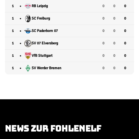
1
RB Leipzig
0
0
0
1
SC Freiburg
0
0
0
SC Paderborn 07
1
0
0
0
1
SV 07 Elversberg
0
0
0
1
VfB Stuttgart
0
0
0
1
SV Werder Bremen
0
0
0
NEWS ZUR FOHLENELF